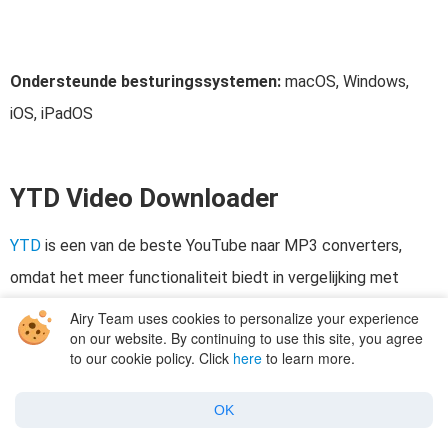
Ondersteunde besturingssystemen:
macOS, Windows,
iOS, iPadOS
YTD Video Downloader
YTD
is een van de beste YouTube naar MP3 converters,
omdat het meer functionaliteit biedt in vergelijking met
andere. Wat voor functionaliteit, vraag je je misschien af?
Airy Team uses cookies to personalize your experience
on our website. By continuing to use this site, you agree
Nou, het is ook een mediaspeler en een converter. Hoewel
to our cookie policy. Click
here
to learn more.
deze aspecten van YTD beperkter zijn dan wat je zou krijgen
in een toegewijde converter of een volledige speler, zijn ze
OK
redelijk goed en zijn ze toegankelijk door gewoon naar een