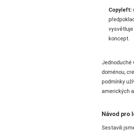
Copyleft:
předpoklad
vysvětluje
koncept.
Jednoduché v
doménou, cre
podmínky užív
amerických au
Návod pro l
Sestavili js