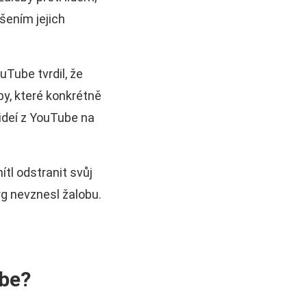
šením jejich
Tube tvrdil, že
y, které konkrétně
ideí z YouTube na
tl odstranit svůj
g nevznesl žalobu.
ube?