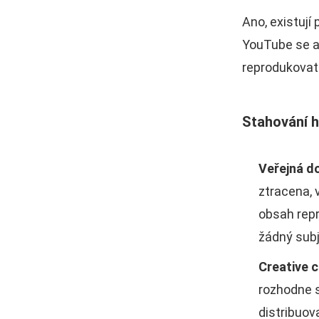
Ano, existují
YouTube se a
reprodukovat
Stahování h
Veřejná d
ztracena,
obsah repr
žádný subj
Creative
rozhodne s
distribuov