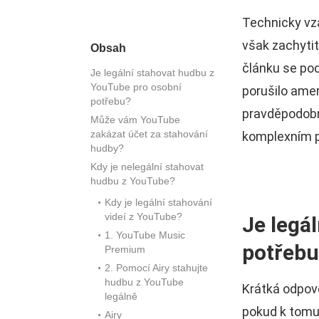
Technicky vza
však zachytit
Obsah
článku se po
Je legální stahovat hudbu z
YouTube pro osobní
porušilo ame
potřebu?
pravděpodobn
Může vám YouTube
zakázat účet za stahování
komplexním p
hudby?
Kdy je nelegální stahovat
hudbu z YouTube?
Kdy je legální stahování
videí z YouTube?
Je legá
1. YouTube Music
potřebu
Premium
2. Pomocí Airy stahujte
hudbu z YouTube
Krátká odpově
legálně
pokud k tomu
Airy