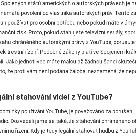
 Spojených států amerických o autorských právech je n
nemáte povolení od vlastníka autorských práv. Tento zá
sah používat pro osobní potřebu nebo pokud máte v úmys
inanční zisk. Proto, pokud stahujete televizní seriály, sp
bsahu chráněného autorskými právy z YouTube, porušuje
ek trestní řízení. Podobné zákony platí ve Spojeném král
ii. Jako jednotlivec máte malou až žádnou šanci skuteč
to, že proti vám není podána žaloba, neznamená, že nep
gální stahování videí z YouTube?
podmínky používání YouTube, je považováno za porušení,
udio. Dozvěděli jsme se také, že stahování chráněného 
ímu řízení. Kdy je tedy legální stahovat hudbu z YouT