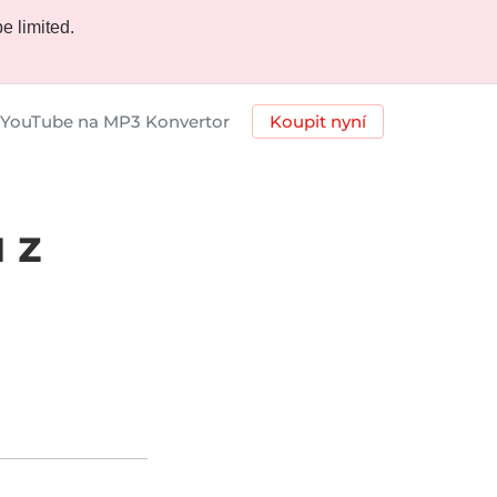
e limited.
YouTube na MP3 Konvertor
Koupit nyní
 z