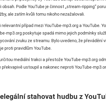
li obsah. Podle YouTube je činnost „stream-ripping“ poru
by, ale zatím kvůli tomu nikoho nezažalovali.
i relevantní případ mezi YouTube-mp3.org a YouTube. You
be-mp3.org poskytuje spadá mimo jejich podmínky služb
ycování zvuku ze streamu. Bylo uvedeno, že převádění v
je proti pravidlům YouTube.
 určitou mediální trakci a přestože YouTube-mp3.org odmí
 překvapivě ustoupil a nakonec neproti YouTube-mp3.or
nelegální stahovat hudbu z YouT