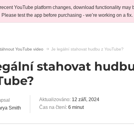
recent YouTube platform changes, download functionality may b
Please test the app before purchasing - we’re working on a fix.
stáhnout YouTube video
Je legální stahovat hudbu z YouTube?
egální stahovat hudbu
Tube?
Aktualizováno:
12 září, 2024
psal
Čas na čtení:
6 minut
rya Smith