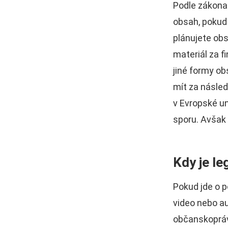
Podle zákona
obsah, pokud 
plánujete ob
materiál za f
jiné formy o
mít za násled
v Evropské un
sporu. Avšak 
Kdy je le
Pokud jde o 
video nebo a
občanskoprávn