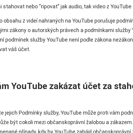
i stahovat nebo “ripovat” jak audio, tak video z YouTube
io obsahu z videí nahraných na YouTube porušuje podmí
ými zákony o autorských právech a podmínkami služby 
šení podmínek služby YouTube není podle zákona nezákon
vat váš účet.
m YouTube zakázat účet za stah
e jejich Podmínky služby, YouTube může proti vám podni
že být cokoli mezi občanskoprávní žalobou a zákazem. 
nané případy, kdy by YouTube zahájil občanskoprávní ža