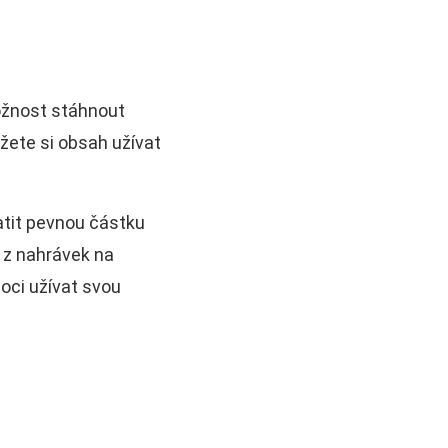
ožnost stáhnout
žete si obsah užívat
atit pevnou částku
 z nahrávek na
oci užívat svou