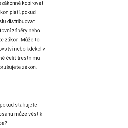
ezákonné kopírovat
kon platí, pokud
lu distribuovat
ortovní záběry nebo
te zákon. Může to
ovství nebo kdekoliv
ně čelit trestnímu
orušujete zákon.
 pokud stahujete
obsahu může vést k
ube?