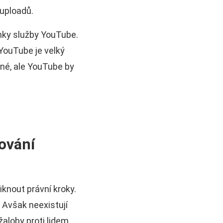
 uploadů.
nky služby YouTube.
YouTube je velký
né, ale YouTube by
ování
knout právní kroky.
Avšak neexistují
loby proti lidem,