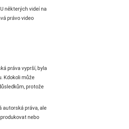
 U některých videí na
vá právo video
á práva vyprší, byla
. Kdokoli může
 důsledkům, protože
 autorská práva, ale
reprodukovat nebo