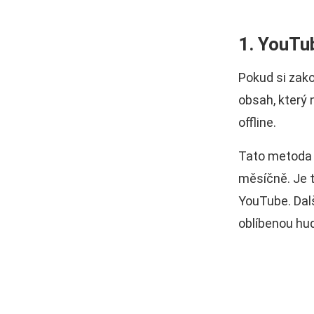
1. YouTu
Pokud si zak
obsah, který 
offline.
Tato metoda 
měsíčně. Je t
YouTube. Dal
oblíbenou hu