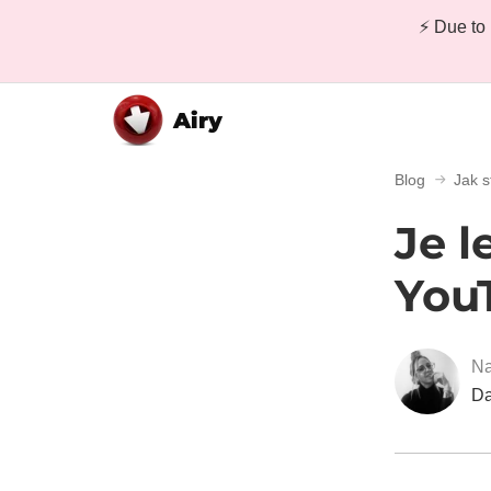
⚡ Due to 
Airy
Blog
Jak 
Je l
You
Na
Da