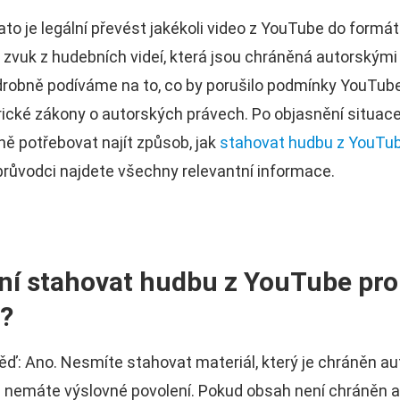
to je legální převést jakékoli video z YouTube do formát
 zvuk z hudebních videí, která jsou chráněná autorskými
drobně podíváme na to, co by porušilo podmínky YouTub
rické zákony o autorských právech. Po objasnění situac
ě potřebovat najít způsob, jak
stahovat hudbu z YouTu
růvodci najdete všechny relevantní informace.
lní stahovat hudbu z YouTube pro
?
ď: Ano. Nesmíte stahovat materiál, který je chráněn au
 nemáte výslovné povolení. Pokud obsah není chráněn a