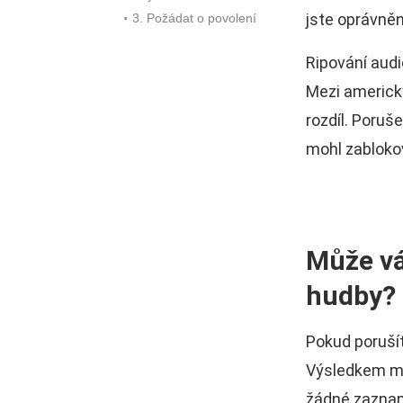
jste oprávněn
3. Požádat o povolení
Ripování aud
Mezi americk
rozdíl. Poru
mohl zabloko
Může vá
hudby?
Pokud porušít
Výsledkem mů
žádné zazname