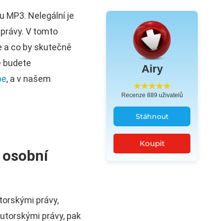
u MP3. Nelegální je
 právy. V tomto
e a co by skutečně
e budete
Airy
be
, a v našem
Recenze 889 uživatelů
Stáhnout
Koupit
 osobní
torskými právy,
utorskými právy, pak