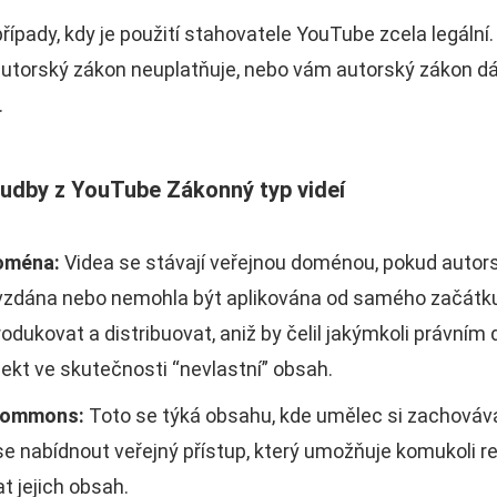
 případy, kdy je použití stahovatele YouTube zcela legální.
utorský zákon neuplatňuje, nebo vám autorský zákon dá
.
udby z YouTube Zákonný typ videí
oména:
Videa se stávají veřejnou doménou, pokud autorsk
 vzdána nebo nemohla být aplikována od samého začátku
odukovat a distribuovat, aniž by čelil jakýmkoli právním
ekt ve skutečnosti “nevlastní” obsah.
 commons:
Toto se týká obsahu, kde umělec si zachovává
e nabídnout veřejný přístup, který umožňuje komukoli 
at jejich obsah.