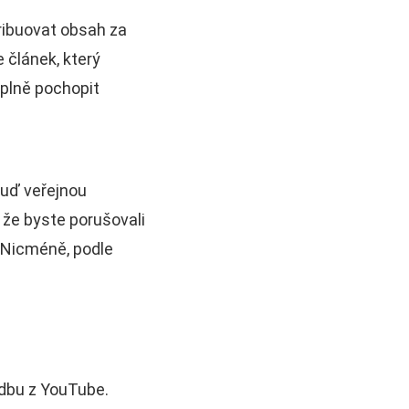
ribuovat obsah za
 článek, který
 plně pochopit
buď veřejnou
že byste porušovali
 Nicméně, podle
dbu z YouTube.